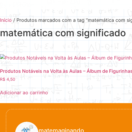
Início
/ Produtos marcados com a tag “matemática com sig
matemática com significado
Produtos Notáveis na Volta às Aulas – Álbum de Figurinha
R$
4,50
Adicionar ao carrinho
matemaginando