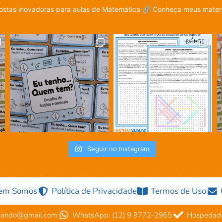
stas inovadoras para aulas de Matemática
🔗 Conheça meus materia
Seguir no Instagram
em Somos
Política de Privacidade
Termos de Uso
nando@gmail.com
WhatsApp: (12) 9 9772-2965
Hospedado