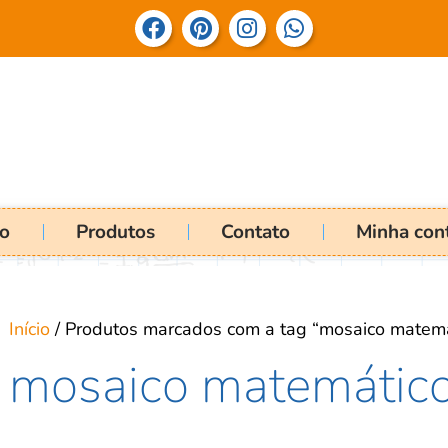
io
Produtos
Contato
Minha con
Início
/ Produtos marcados com a tag “mosaico matemá
mosaico matemátic