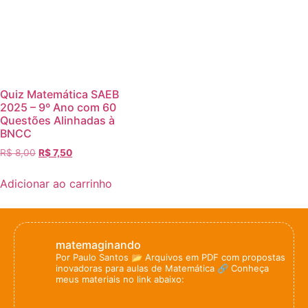
Quiz Matemática SAEB
2025 – 9º Ano com 60
Questões Alinhadas à
BNCC
R$
8,00
R$
7,50
Adicionar ao carrinho
matemaginando
Por Paulo Santos
📂 Arquivos em PDF com propostas
inovadoras para aulas de Matemática
🔗 Conheça
meus materiais no link abaixo: