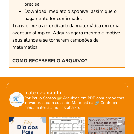
precisa.
Download imediato disponível assim que o
pagamento for confirmado.
Transforme o aprendizado da matemática em uma
aventura olímpica! Adquira agora mesmo e motive
seus alunos a se tornarem campeões da
matemática!
COMO RECEBEREI O ARQUIVO?
matemaginando
Por Paulo Santos
📂 Arquivos em PDF com propostas
inovadoras para aulas de Matemática
🔗 Conheça
meus materiais no link abaixo: