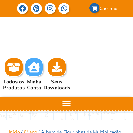
Carrinho
Todos os
Minha
Seus
Produtos
Conta
Downloads
Início
/
6º ano
/ Álbum de Figurinhas da Multiplicação