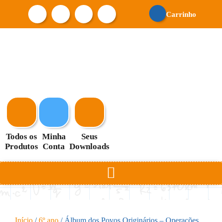
Carrinho
Todos os
Minha
Seus
Produtos
Conta
Downloads
Início
/
6º ano
/ Álbum dos Povos Originários – Operações