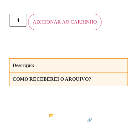
ADICIONAR AO CARRINHO
Descrição:
COMO RECEBEREI O ARQUIVO?
matemaginando
Por Paulo Santos
📂 Arquivos em PDF com propostas
inovadoras para aulas de Matemática
🔗 Conheça meus
materiais no link abaixo: