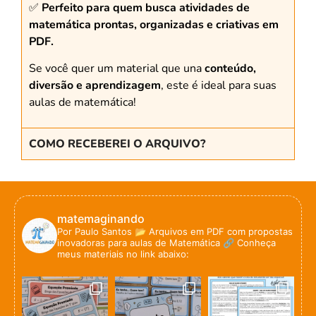
✅
Perfeito para quem busca atividades de
matemática prontas, organizadas e criativas em
PDF.
Se você quer um material que una
conteúdo,
diversão e aprendizagem
, este é ideal para suas
aulas de matemática!
COMO RECEBEREI O ARQUIVO?
matemaginando
Por Paulo Santos
📂 Arquivos em PDF com propostas
inovadoras para aulas de Matemática
🔗 Conheça
meus materiais no link abaixo: