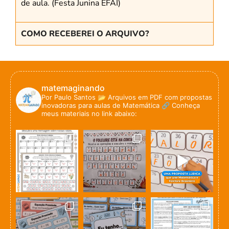
de aula. (Festa Junina EFAI)
COMO RECEBEREI O ARQUIVO?
matemaginando
Por Paulo Santos
📂 Arquivos em PDF com propostas
inovadoras para aulas de Matemática
🔗 Conheça
meus materiais no link abaixo: