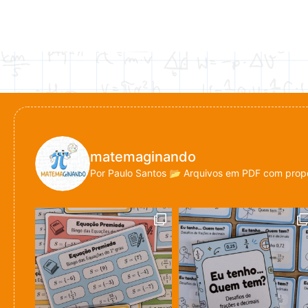
matemaginando
Por Paulo Santos
📂 Arquivos em PDF com propo