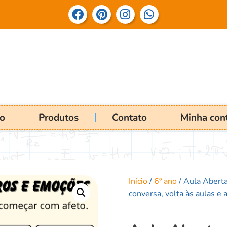
io
Produtos
Contato
Minha con
Início
/
6º ano
/ Aula Aberta
conversa, volta às aulas e