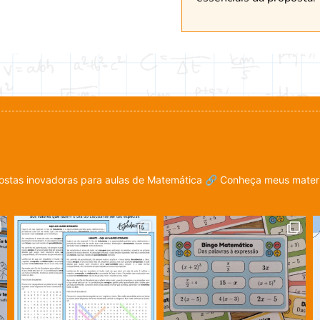
stas inovadoras para aulas de Matemática
🔗 Conheça meus materia