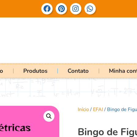
io
Produtos
Contato
Minha con
Início
/
EFAI
/ Bingo de Fig
Bingo de Fig