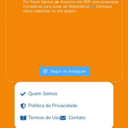
Por Paulo Santos
📂 Arquivos em PDF com propostas
inovadoras para aulas de Matemática
🔗 Conheça
meus materiais no link abaixo:
Seguir no Instagram
Quem Somos
Política de Privacidade
Termos de Uso
Contato