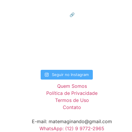
ovadoras para aulas de Matemática
🔗 Conheça meus materiais no li
Seguir no Instagram
Quem Somos
Política de Privacidade
Termos de Uso
Contato
E-mail: matemaginando@gmail.com
WhatsApp: (12) 9 9772-2965