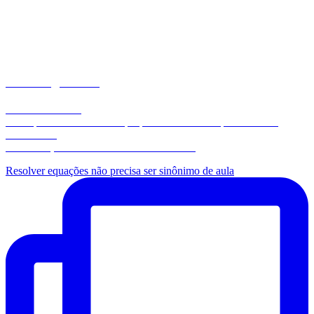
matemaginando
Por Paulo Santos
📂 Arquivos em PDF com propostas inovadoras para aulas de
Matemática
🔗 Conheça meus materiais no link abaixo:
Resolver equações não precisa ser sinônimo de aula