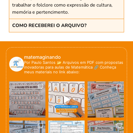
trabalhar o folclore como expressão de cultura,
memória e pertencimento.
COMO RECEBEREI O ARQUIVO?
matemaginando
Por Paulo Santos
📂 Arquivos em PDF com propostas
inovadoras para aulas de Matemática
🔗 Conheça
meus materiais no link abaixo: