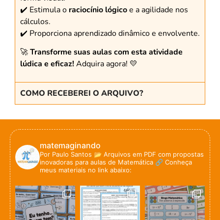
✔️ Estimula o
raciocínio lógico
e a agilidade nos
cálculos.
✔️ Proporciona aprendizado dinâmico e envolvente.
🚀
Transforme suas aulas com esta atividade
lúdica e eficaz!
Adquira agora! 💛
COMO RECEBEREI O ARQUIVO?
matemaginando
Por Paulo Santos
📂 Arquivos em PDF com propostas
inovadoras para aulas de Matemática
🔗 Conheça
meus materiais no link abaixo: