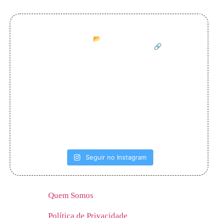
matemaginando
Por Paulo Santos
📂 Arquivos em PDF com propostas
inovadoras para aulas de Matemática
🔗 Conheça
meus materiais no link abaixo:
Seguir no Instagram
Quem Somos
Política de Privacidade