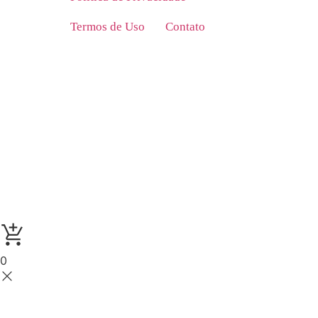
Termos de Uso
Contato
E-mail: matemaginando@gmail.com
WhatsApp: (12) 9 9772-2965
Hospedado em: Hostbraza.com.br
0