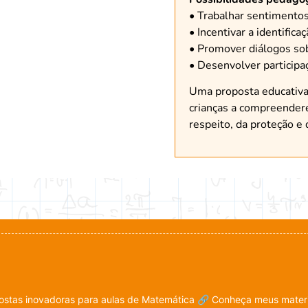
• Trabalhar sentimento
• Incentivar a identifica
• Promover diálogos sob
• Desenvolver participa
Uma proposta educativa 
crianças a compreendere
respeito, da proteção e 
stas inovadoras para aulas de Matemática
🔗 Conheça meus materia