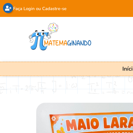
Faça Login ou Cadastre-se
Iníc