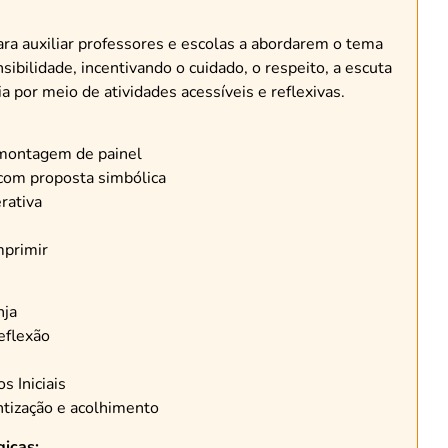
para auxiliar professores e escolas a abordarem o tema
ibilidade, incentivando o cuidado, o respeito, a escuta
ia por meio de atividades acessíveis e reflexivas.
 montagem de painel
 com proposta simbólica
erativa
mprimir
nja
eflexão
s Iniciais
ntização e acolhimento
icas: