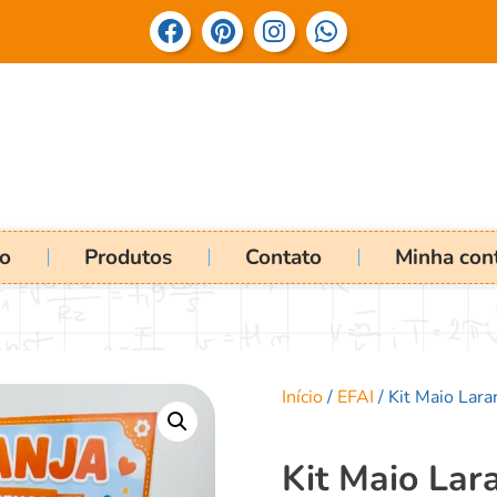
io
Produtos
Contato
Minha con
Início
/
EFAI
/ Kit Maio Lar
Kit Maio Lar