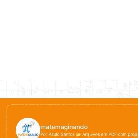
matemaginando
Por Paulo Santos
📂 Arquivos em PDF com propo