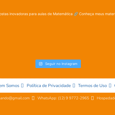
stas inovadoras para aulas de Matemática
🔗 Conheça meus materia
Seguir no Instagram
em Somos
Política de Privacidade
Termos de Uso
nando@gmail.com
WhatsApp: (12) 9 9772-2965
Hospedado