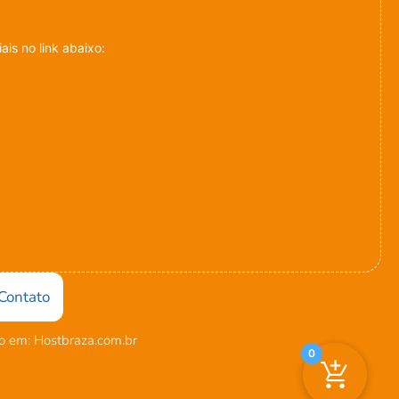
is no link abaixo:
Contato
 em: Hostbraza.com.br
0