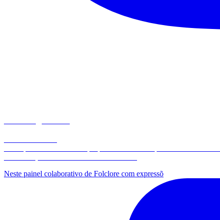
matemaginando
Por Paulo Santos
📂 Arquivos em PDF com propostas inovadoras para aulas de Matemá
🔗 Conheça meus materiais no link abaixo:
Neste painel colaborativo de Folclore com expressõ