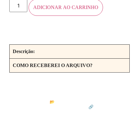
ADICIONAR AO CARRINHO
Descrição:
COMO RECEBEREI O ARQUIVO?
matemaginando
Por Paulo Santos
📂 Arquivos em PDF com propostas
inovadoras para aulas de Matemática
🔗 Conheça meus
materiais no link abaixo: