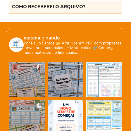
COMO RECEBEREI O ARQUIVO?
matemaginando
Por Paulo Santos
📂 Arquivos em PDF com propostas
inovadoras para aulas de Matemática
🔗 Conheça
meus materiais no link abaixo: