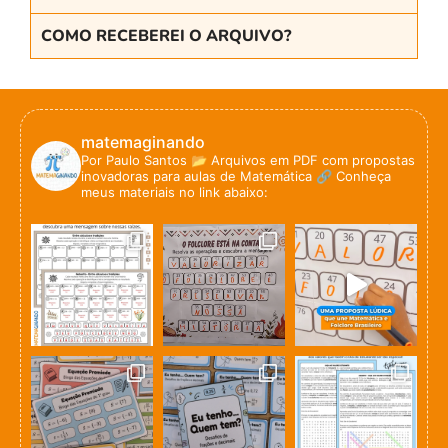
COMO RECEBEREI O ARQUIVO?
matemaginando
Por Paulo Santos
📂 Arquivos em PDF com propostas
inovadoras para aulas de Matemática
🔗 Conheça
meus materiais no link abaixo: