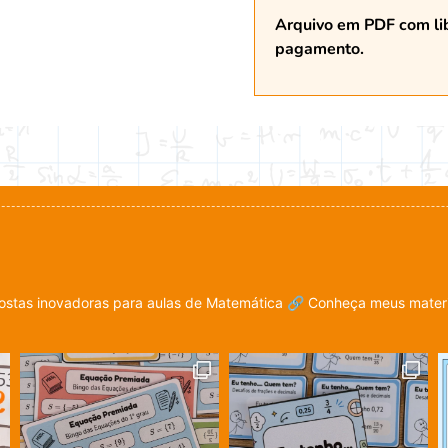
Arquivo em PDF com li
pagamento.
stas inovadoras para aulas de Matemática
🔗 Conheça meus materia