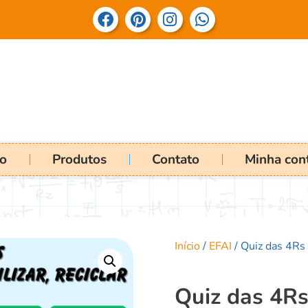
io
Produtos
Contato
Minha con
Início
/
EFAI
/ Quiz das 4Rs –
Quiz das 4Rs 