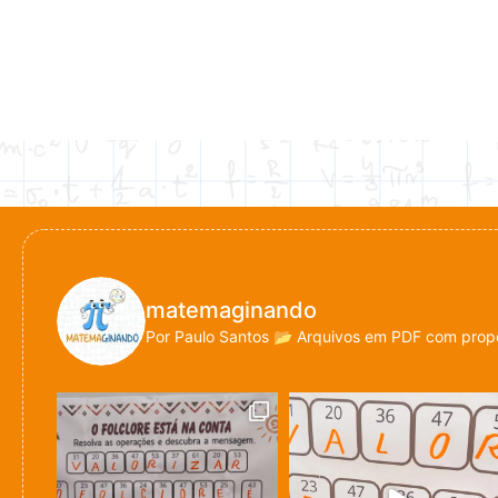
matemaginando
Por Paulo Santos
📂 Arquivos em PDF com propo