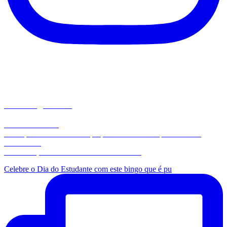
matemaginando
Por Paulo Santos
📂 Arquivos em PDF com propostas inovadoras para aulas de
Matemática
🔗 Conheça meus materiais no link abaixo:
Celebre o Dia do Estudante com este bingo que é pu