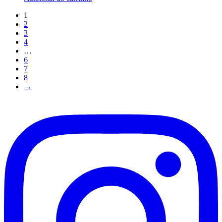
1
2
3
4
…
6
7
8
→