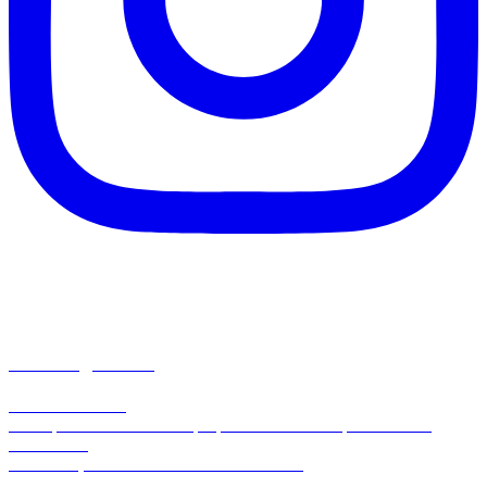
matemaginando
Por Paulo Santos
📂 Arquivos em PDF com propostas inovadoras para aulas de
Matemática
🔗 Conheça meus materiais no link abaixo: